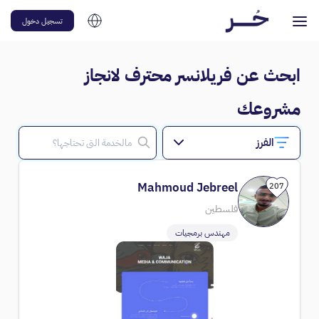
تسجيل دخول
ابحث عن فريلانسر محترف لانجاز
مشروعك
الفرز
Mahmoud Jebreel
207
فلسطين
مهندس برمجيات