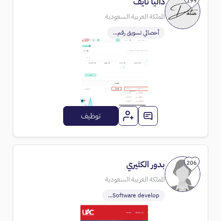
داليا نايف
199
المملكة العربية السعودية
أخصائي تسويق رقم...
توظيف
بدور الكثيري
206
المملكة العربية السعودية
Software develop...