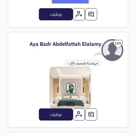
توظيف
Aya Badr Abdelfattah Elalamy
199
مصر
مهندسة تصميم داخ...
توظيف