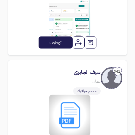
توظيف
سيف الجابري
341
عمان
مصمم جرافيك