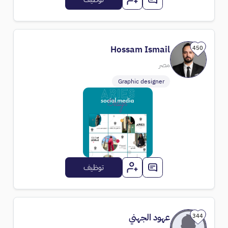
Hossam Ismail
450
مصر
Graphic designer
توظيف
عهود الجهني
344