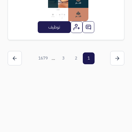
توظيف
1679
...
3
2
1