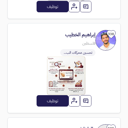
توظيف
إبراهيم الخطيب
338
فلسطين
تحسين محركات الب...
توظيف