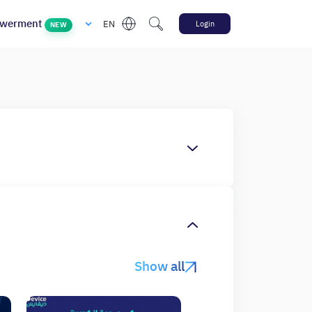
werment
EN
Login
NEW
Show all