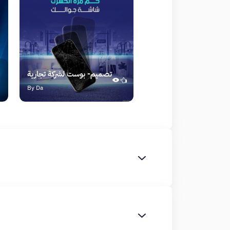
تصميم- بوست لشركة تجارية
By Da