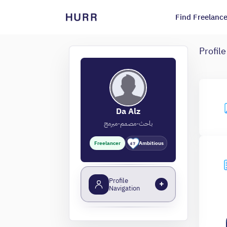
Find Freelance
Profile
Da Alz
باحث-مصمم-مبرمج
Freelancer
Ambitious
47
Profile
+
Navigation